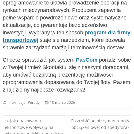
oprogramowanie to ułatwia prowadzenie operacji na
rynkach międzynarodowych. Producent zapewnia
pełne wsparcie powdrożeniowe oraz systematyczne
aktualizacje, co gwarantuje bezpieczeństwo
inwestycji. Wybrany w ten sposób
program dla firmy
transportowej
staje się narzędziem, które pozwala
sprawnie zarządzać marżą i terminowością dostaw.
Chcesz sprawdzić, jak system
PasCom
poradzi sobie
w Twojej firmie? Skontaktuj się z naszymi doradcami,
aby umówić bezpłatną prezentację możliwości
oprogramowania dopasowaną do Twojej floty. Razem
znajdziemy najlepsze rozwiązania!
,
Informacje
Porady
10 marca 2026
Nawigacja
Jak opakowania
Co zrobić po otrzymaniu noty
eksportowe wpływają na
obciążeniowej od spedytora?
wpisu
wizerunek polskich marek na