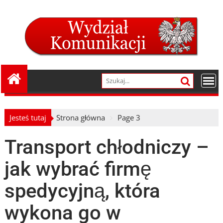
Skip
to
content
Jesteś tutaj
Strona główna
Page 3
Transport chłodniczy –
jak wybrać firmę
spedycyjną, która
wykona go w