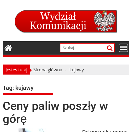
Skip
to
content
Jesteś tutaj
Strona główna
kujawy
Tag:
kujawy
Ceny paliw poszły w
górę