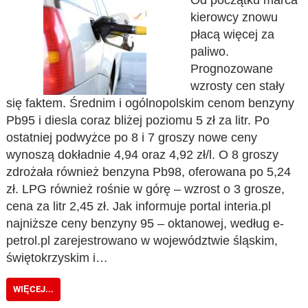
Od początku marca
kierowcy znowu
płacą więcej za
paliwo.
Prognozowane
wzrosty cen stały
się faktem. Średnim i ogólnopolskim cenom benzyny
Pb95 i diesla coraz bliżej poziomu 5 zł za litr. Po
ostatniej podwyżce po 8 i 7 groszy nowe ceny
wynoszą dokładnie 4,94 oraz 4,92 zł/l. O 8 groszy
zdrożała również benzyna Pb98, oferowana po 5,24
zł. LPG również rośnie w górę – wzrost o 3 grosze,
cena za litr 2,45 zł. Jak informuje portal interia.pl
najniższe ceny benzyny 95 – oktanowej, według e-
petrol.pl zarejestrowano w województwie śląskim,
świętokrzyskim i…
WIĘCEJ...