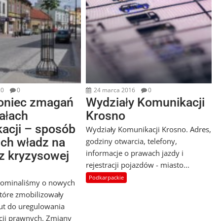
20
0
24 marca 2016
0
koniec zmagań
Wydziały Komunikacji
ałach
Krosno
acji – sposób
Wydziały Komunikacji Krosno. Adres,
ich władz na
godziny otwarcia, telefony,
informacje o prawach jazdy i
 z kryzysowej
rejestracji pojazdów - miasto...
Podkarpackie
pominaliśmy o nowych
które zmobilizowały
ut do uregulowania
cji prawnych. Zmiany