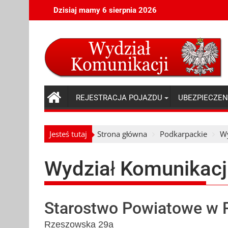
Skip
Dzisiaj mamy 6 sierpnia 2026
to
content
REJESTRACJA POJAZDU
UBEZPIECZEN
Jesteś tutaj
Strona główna
Podkarpackie
Wy
Wydział Komunikacj
Starostwo Powiatowe w 
Rzeszowska 29a