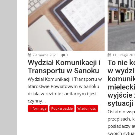
29 marca 2021
0
11 lutego 20
Wydział Komunikacji i
To nie 
Transportu w Sanoku
w wydzi
komunik
Wydział Komunikacji i Transportu w
mieleck
Starostwie Powiatowym w Sanoku
działa w reżimie sanitarnym i jest
wyjście
czynny...
sytuacji
Informacje
Podkarpackie
Wiadomości
Ostatnio ws
przepisach, 
posiadaczy a
swoich sytua