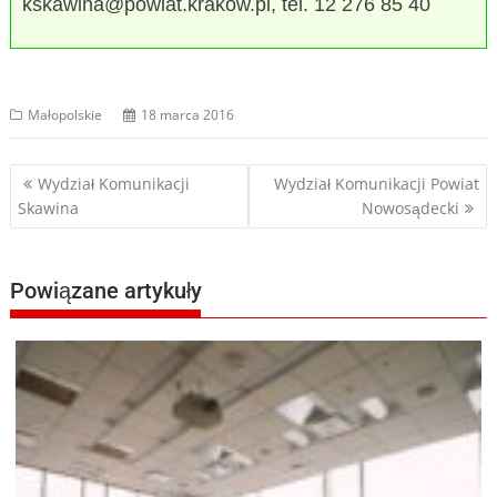
kskawina@powiat.krakow.pl, tel. 12 276 85 40
Małopolskie
18 marca 2016
Nawigacja
Wydział Komunikacji
Wydział Komunikacji Powiat
Skawina
Nowosądecki
wpisu
Powiązane artykuły