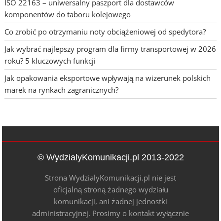
ISO 22163 – uniwersalny paszport dla dostawców
komponentów do taboru kolejowego
Co zrobić po otrzymaniu noty obciążeniowej od spedytora?
Jak wybrać najlepszy program dla firmy transportowej w 2026
roku? 5 kluczowych funkcji
Jak opakowania eksportowe wpływają na wizerunek polskich
marek na rynkach zagranicznych?
© WydzialyKomunikacji.pl 2013-2022
Strona WydzialyKomunikacji.pl nie jest
oficjalną stroną żadnego wydziału
komunikacji, ani żadnej jednostki
administracyjnej. Prosimy o kontakt wyłącznie