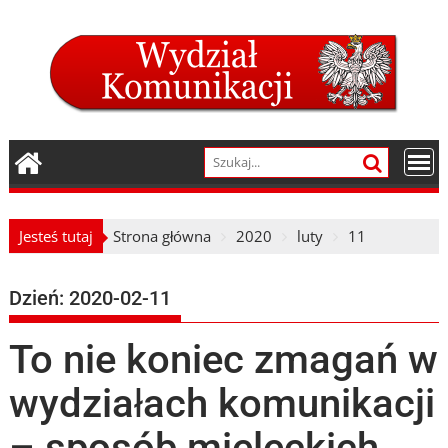
Skip
to
content
Jesteś tutaj
Strona główna
2020
luty
11
Dzień:
2020-02-11
To nie koniec zmagań w
wydziałach komunikacji
– sposób mieleckich