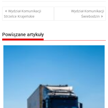
Nawigacja
Wydział Komunikacji
Wydział Komunikacji
Strzelce Krajeńskie
Świebodzin
wpisu
Powiązane artykuły