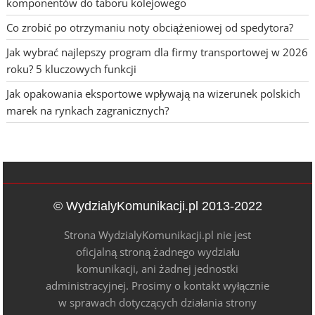
komponentów do taboru kolejowego
Co zrobić po otrzymaniu noty obciążeniowej od spedytora?
Jak wybrać najlepszy program dla firmy transportowej w 2026
roku? 5 kluczowych funkcji
Jak opakowania eksportowe wpływają na wizerunek polskich
marek na rynkach zagranicznych?
© WydzialyKomunikacji.pl 2013-2022
Strona WydzialyKomunikacji.pl nie jest
oficjalną stroną żadnego wydziału
komunikacji, ani żadnej jednostki
administracyjnej. Prosimy o kontakt wyłącznie
w sprawach dotyczących działania strony