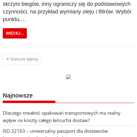
skrzyni biegów, inny ograniczy się do podstawowych
czynności, na przykład wymiany oleju i filtrów. Wybór
punktu,…
WIĘCEJ...
Nawigacja
Starsze wpisy
po
wpisach
Najnowsze
Dlaczego trwałość opakowań transportowych ma realny
wpływ na koszty całego łańcucha dostaw?
ISO 22163 – uniwersalny paszport dla dostawców