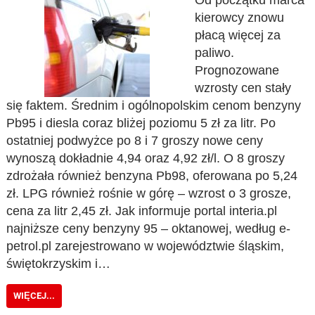
Od początku marca
kierowcy znowu
płacą więcej za
paliwo.
Prognozowane
wzrosty cen stały
się faktem. Średnim i ogólnopolskim cenom benzyny
Pb95 i diesla coraz bliżej poziomu 5 zł za litr. Po
ostatniej podwyżce po 8 i 7 groszy nowe ceny
wynoszą dokładnie 4,94 oraz 4,92 zł/l. O 8 groszy
zdrożała również benzyna Pb98, oferowana po 5,24
zł. LPG również rośnie w górę – wzrost o 3 grosze,
cena za litr 2,45 zł. Jak informuje portal interia.pl
najniższe ceny benzyny 95 – oktanowej, według e-
petrol.pl zarejestrowano w województwie śląskim,
świętokrzyskim i…
WIĘCEJ...