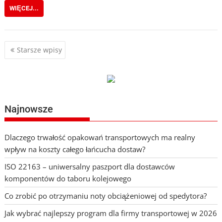
WIĘCEJ...
Nawigacja
Starsze wpisy
po
wpisach
Najnowsze
Dlaczego trwałość opakowań transportowych ma realny
wpływ na koszty całego łańcucha dostaw?
ISO 22163 – uniwersalny paszport dla dostawców
komponentów do taboru kolejowego
Co zrobić po otrzymaniu noty obciążeniowej od spedytora?
Jak wybrać najlepszy program dla firmy transportowej w 2026