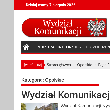
Skip
Dzisiaj mamy 7 sierpnia 2026
to
content
REJESTRACJA POJAZDU
UBEZPIECZEN
Jesteś tutaj
Strona główna
Opolskie
Page 2
Kategoria:
Opolskie
Wydział Komunikacj
Wydział Komunikacji Nysa