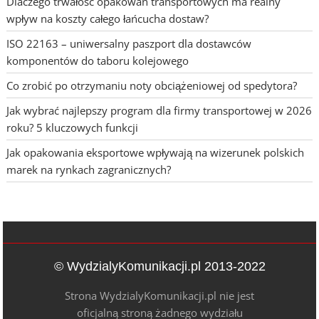
Dlaczego trwałość opakowań transportowych ma realny
wpływ na koszty całego łańcucha dostaw?
ISO 22163 – uniwersalny paszport dla dostawców
komponentów do taboru kolejowego
Co zrobić po otrzymaniu noty obciążeniowej od spedytora?
Jak wybrać najlepszy program dla firmy transportowej w 2026
roku? 5 kluczowych funkcji
Jak opakowania eksportowe wpływają na wizerunek polskich
marek na rynkach zagranicznych?
© WydzialyKomunikacji.pl 2013-2022
Strona WydzialyKomunikacji.pl nie jest
oficjalną stroną żadnego wydziału