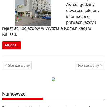
Adres, godziny
otwarcia, telefony,
informacje o
prawach jazdy i
rejestracji pojazdów w Wydziale Komunikacji w
Kaliszu.
WIĘCEJ...
Nawigacja
Starsze wpisy
Nowsze wpisy
po
wpisach
Najnowsze