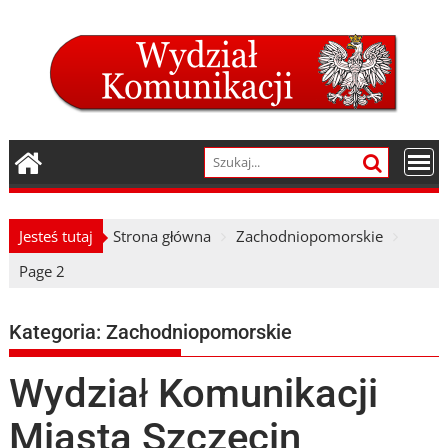
Skip
to
content
Jesteś tutaj
Strona główna
Zachodniopomorskie
Page 2
Kategoria:
Zachodniopomorskie
Wydział Komunikacji
Miasta Szczecin