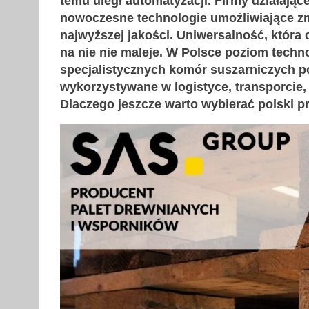
temu uległ automatyzacji. Firmy działając
nowoczesne technologie umożliwiające z
najwyższej jakości. Uniwersalność, która 
na nie nie maleje. W Polsce poziom techn
specjalistycznych komór suszarniczych po
wykorzystywane w logistyce, transporcie
Dlaczego jeszcze warto wybierać polski p