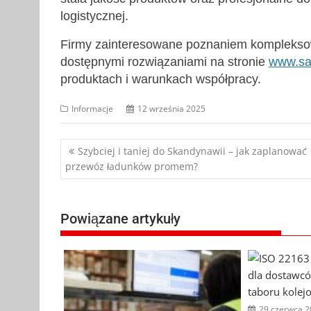
logistycznej.
Firmy zainteresowane poznaniem kompleksow
dostępnymi rozwiązaniami na stronie
www.sas
produktach i warunkach współpracy.
Informacje
12 września 2025
Nawigacja
Szybciej i taniej do Skandynawii – jak zaplanować
przewóz ładunków promem?
wpisu
Powiązane artykuły
29 czerwca 2