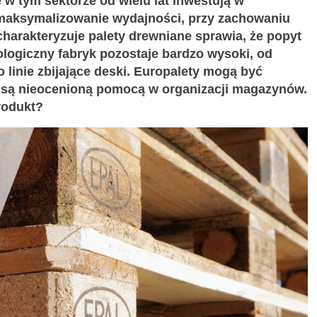
e w tym sektorze od wielu lat inwestują w
maksymalizowanie wydajności, przy zachowaniu
charakteryzuje palety drewniane sprawia, że popyt
ologiczny fabryk pozostaje bardzo wysoki, od
 linie zbijające deski. Europalety mogą być
, są nieocenioną pomocą w organizacji magazynów.
rodukt?