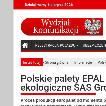
Skip
Dzisiaj mamy 6 sierpnia 2026
to
content
REJESTRACJA POJAZDU
UBEZPIECZEN
Jesteś tutaj
Strona główna
Informacje
Pols
Polskie palety EPAL
ekologiczne SAS Gr
Proces produkcji europalet od momentu p