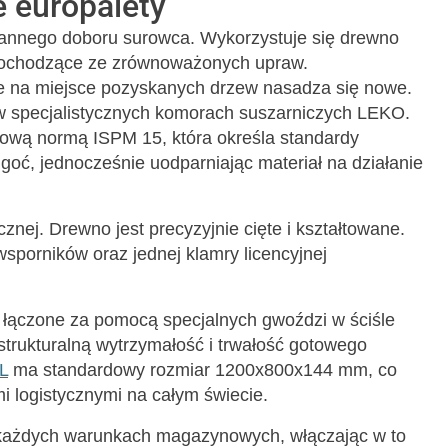
e europalety
rannego doboru surowca. Wykorzystuje się drewno
 pochodzące ze zrównoważonych upraw.
 że na miejsce pozyskanych drzew nasadza się nowe.
 w specjalistycznych komorach suszarniczych LEKO.
ową normą ISPM 15, która określa standardy
lgoć, jednocześnie uodparniając materiał na działanie
nej. Drewno jest precyzyjnie cięte i kształtowane.
sporników oraz jednej klamry licencyjnej
 łączone za pomocą specjalnych gwoździ w ściśle
trukturalną wytrzymałość i trwałość gotowego
L
ma standardowy rozmiar 1200x800x144 mm, co
 logistycznymi na całym świecie.
 każdych warunkach magazynowych, włączając w to