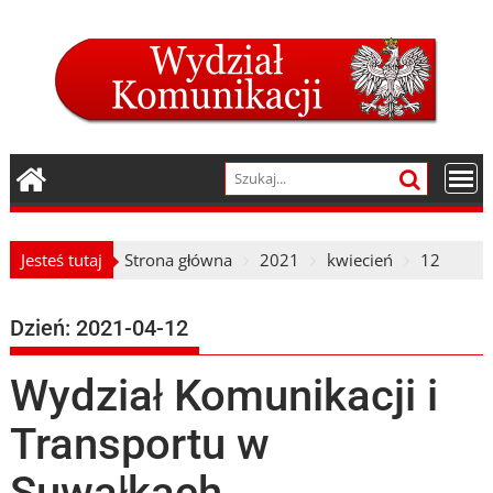
Skip
to
content
Jesteś tutaj
Strona główna
2021
kwiecień
12
Dzień:
2021-04-12
Wydział Komunikacji i
Transportu w
Suwałkach