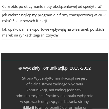
Co zrobić po otrzymaniu noty obciążeniowej od spedytora?
Jak wybrać najlepszy program dla firmy transportowej w 2026
roku? 5 kluczowych funkcji
Jak opakowania eksportowe wpływają na wizerunek polskich
marek na rynkach zagranicznych?
© WydzialyKomunikacji.pl 2013-2022
Strona WydzialyKomunikacji.pl nie jest
oficjalną stroną żadnego wydziału
komunikacji, ani żadnej jednostki
administracyjnej. Prosimy o kontakt wyłącznie
w sprawach dotyczących działania strony
(
kliknij tutaj
, by przejść do formularza