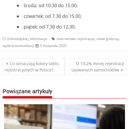
środa: od 10.30 do 15.00,
czwartek: od 7.30 do 15.00,
piątek: od 7.30 do 12.30.
,
,
,
Dolnośląskie
Informacje
internetowe rejestracje
nowe godziny
wydzial komunikacji
5 listopada 2020
Nawigacja
Co oznaczają kolory tablic
O 13,2% mniej rejestracji
rejestracyjnych w Polsce?
używanych samochodów
wpisu
Powiązane artykuły