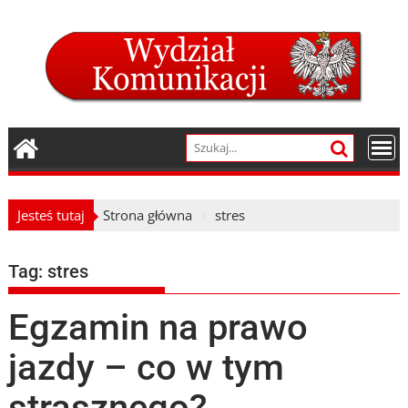
Skip
to
content
Jesteś tutaj
Strona główna
stres
Tag:
stres
Egzamin na prawo
jazdy – co w tym
strasznego?