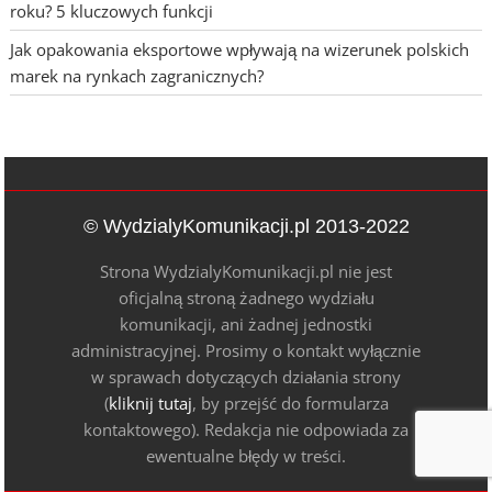
roku? 5 kluczowych funkcji
Jak opakowania eksportowe wpływają na wizerunek polskich
marek na rynkach zagranicznych?
© WydzialyKomunikacji.pl 2013-2022
Strona WydzialyKomunikacji.pl nie jest
oficjalną stroną żadnego wydziału
komunikacji, ani żadnej jednostki
administracyjnej. Prosimy o kontakt wyłącznie
w sprawach dotyczących działania strony
(
kliknij tutaj
, by przejść do formularza
kontaktowego). Redakcja nie odpowiada za
ewentualne błędy w treści.