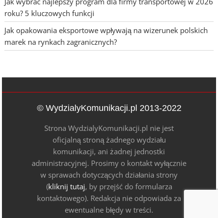
Jak wybrać najlepszy program dla firmy transportowej w 2026
roku? 5 kluczowych funkcji
Jak opakowania eksportowe wpływają na wizerunek polskich
marek na rynkach zagranicznych?
© WydzialyKomunikacji.pl 2013-2022
Strona WydzialyKomunikacji.pl nie jest
oficjalną stroną żadnego wydziału
komunikacji, ani żadnej jednostki
administracyjnej. Prosimy o kontakt wyłącznie
w sprawach dotyczących działania strony
(
kliknij tutaj
, by przejść do formularza
kontaktowego). Redakcja nie odpowiada za
ewentualne błędy w treści.