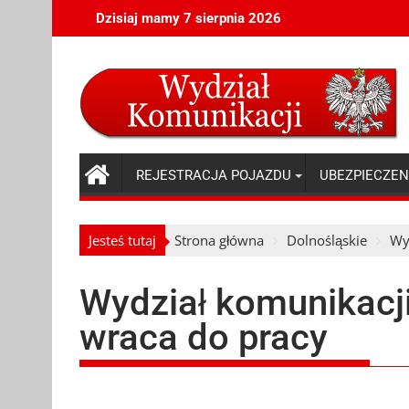
Skip
Dzisiaj mamy 7 sierpnia 2026
to
content
REJESTRACJA POJAZDU
UBEZPIECZEN
Jesteś tutaj
Strona główna
Dolnośląskie
Wy
Wydział komunikacji
wraca do pracy