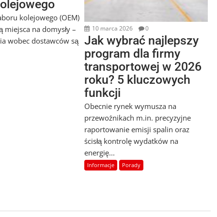
kolejowego
aboru kolejowego (OEM)
ją miejsca na domysły –
10 marca 2026
0
Jak wybrać najlepszy
ia wobec dostawców są
program dla firmy
transportowej w 2026
roku? 5 kluczowych
funkcji
Obecnie rynek wymusza na
przewoźnikach m.in. precyzyjne
raportowanie emisji spalin oraz
ścisłą kontrolę wydatków na
energię...
Informacje
Porady