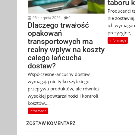
taboru 
Producenci t
nie zostawia
05 sierpnia 2026
0
Dlaczego trwałość
ich wymagan
opakowań
precyzyjne,...
transportowych ma
Informacje
realny wpływ na koszty
całego łańcucha
dostaw?
Współczesne łańcuchy dostaw
wymagają nie tylko szybkiego
przepływu produktów, ale również
wysokiej powtarzalności i kontroli
kosztów....
Informacje
ZOSTAW KOMENTARZ