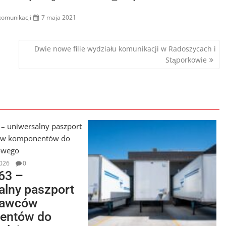
komunikacji
7 maja 2021
Dwie nowe filie wydziału komunikacji w Radoszycach i
Stąporkowie
026
0
63 –
alny paszport
tawców
entów do