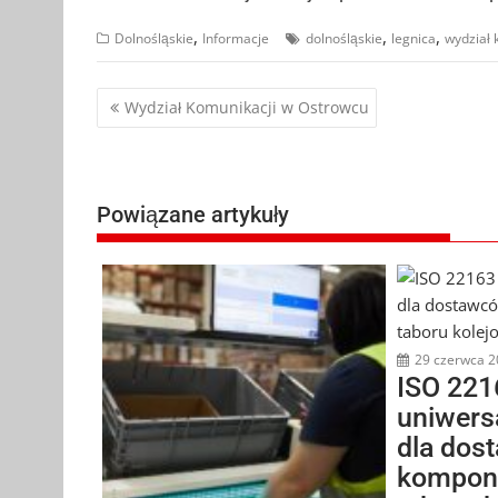
,
,
,
Dolnośląskie
Informacje
dolnośląskie
legnica
wydział 
Nawigacja
Wydział Komunikacji w Ostrowcu
wpisu
Powiązane artykuły
29 czerwca 2
ISO 221
uniwers
dla dos
kompon