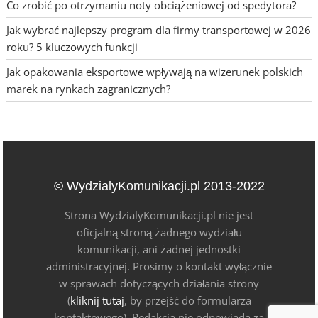
Co zrobić po otrzymaniu noty obciążeniowej od spedytora?
Jak wybrać najlepszy program dla firmy transportowej w 2026
roku? 5 kluczowych funkcji
Jak opakowania eksportowe wpływają na wizerunek polskich
marek na rynkach zagranicznych?
© WydzialyKomunikacji.pl 2013-2022
Strona WydzialyKomunikacji.pl nie jest
oficjalną stroną żadnego wydziału
komunikacji, ani żadnej jednostki
administracyjnej. Prosimy o kontakt wyłącznie
w sprawach dotyczących działania strony
(
kliknij tutaj
, by przejść do formularza
kontaktowego). Redakcja nie odpowiada za