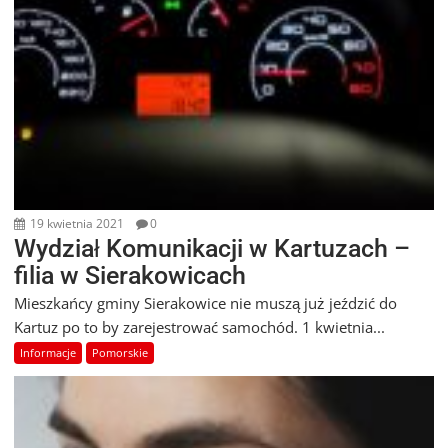
19 kwietnia 2021
0
Wydział Komunikacji w Kartuzach –
filia w Sierakowicach
Mieszkańcy gminy Sierakowice nie muszą już jeździć do
Kartuz po to by zarejestrować samochód. 1 kwietnia...
Informacje
Pomorskie