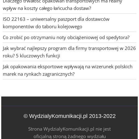
Dlaczego trwałość opakowań transportowych ma realny
wpływ na koszty całego łańcucha dostaw?
ISO 22163 – uniwersalny paszport dla dostawców
komponentów do taboru kolejowego
Co zrobić po otrzymaniu noty obciążeniowej od spedytora?
Jak wybrać najlepszy program dla firmy transportowej w 2026
roku? 5 kluczowych funkcji
Jak opakowania eksportowe wpływają na wizerunek polskich
marek na rynkach zagranicznych?
© WydzialyKomunikacji.pl 2013-2022
Strona WydzialyKomunikacji.pl nie jest
oficjalną stroną żadnego wydziału