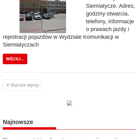
Siemiatycze. Adres,
godziny otwarcia,
telefony, informacje
o prawach jazdy i
rejestracji pojazdów w Wydziale Komunikacji w
Siemiatyczach
WIĘCEJ...
Nawigacja
Starsze wpisy
po
wpisach
Najnowsze