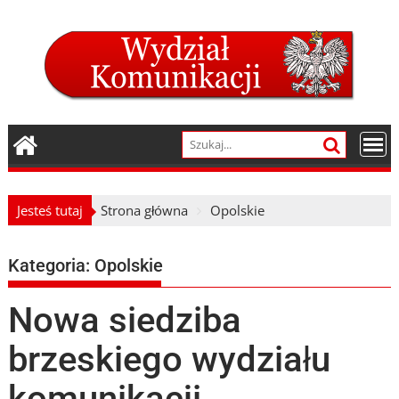
Skip
to
content
Jesteś tutaj
Strona główna
Opolskie
Kategoria:
Opolskie
Nowa siedziba
brzeskiego wydziału
komunikacji