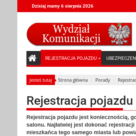
Skip
Dzisiaj mamy 6 sierpnia 2026
to
content
REJESTRACJA POJAZDU
UBEZPIECZEN
Jesteś tutaj
Strona główna
Porady
Rejestra
Rejestracja pojazdu
Rejestracja pojazdu jest koniecznością, 
salonu. Najłatwiej jest dokonać rejestracj
mieszkańca tego samego miasta lub powiatu