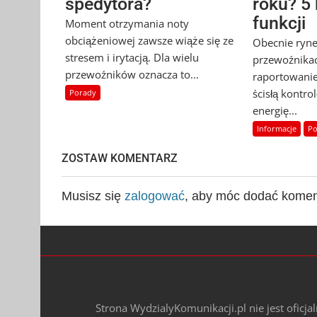
spedytora?
roku? 5
funkcji
Moment otrzymania noty
obciążeniowej zawsze wiąże się ze
Obecnie ryn
stresem i irytacją. Dla wielu
przewoźnikac
przewoźników oznacza to...
raportowanie
ścisłą kontr
Porady
energię...
Informacje
Po
ZOSTAW KOMENTARZ
Musisz się
zalogować
, aby móc dodać komen
Strona WydzialyKomunikacji.pl nie jest oficj