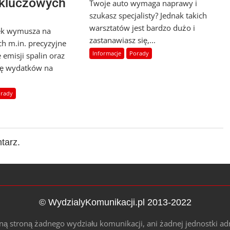
 kluczowych
Twoje auto wymaga naprawy i
szukasz specjalisty? Jednak takich
warsztatów jest bardzo dużo i
ek wymusza na
zastanawiasz się,...
h m.in. precyzyjne
Informacje
Porady
 emisji spalin oraz
olę wydatków na
rady
tarz.
© WydzialyKomunikacji.pl 2013-2022
alną stroną żadnego wydziału komunikacji, ani żadnej jednostki ad