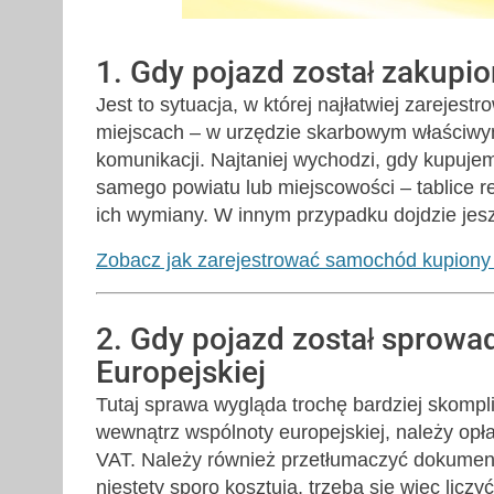
1. Gdy pojazd został zakupi
Jest to sytuacja, w której najłatwiej zarej
miejscach – w urzędzie skarbowym właściwy
komunikacji. Najtaniej wychodzi, gdy kupuj
samego powiatu lub miejscowości – tablice r
ich wymiany. W innym przypadku dojdzie jesz
Zobacz jak zarejestrować samochód kupiony 
2. Gdy pojazd został sprowad
Europejskiej
Tutaj sprawa wygląda trochę bardziej skompli
wewnątrz wspólnoty europejskiej, należy opła
VAT. Należy również przetłumaczyć dokument
niestety sporo kosztują, trzeba się więc licz