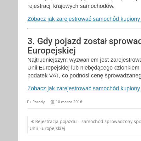
rejestracji krajowych samochodów.
Zobacz jak zarejestrować samochód kupiony
3. Gdy pojazd został sprowad
Europejskiej
Najtrudniejszym wyzwaniem jest zarejestro
Unii Europejskiej lub niebędącego członkiem
podatek VAT, co podnosi cenę sprowadzaneg
Zobacz jak zarejestrować samochód kupiony
Porady
10 marca 2016
Nawigacja
Rejestracja pojazdu – samochód sprowadzony sp
Unii Europejskiej
wpisu