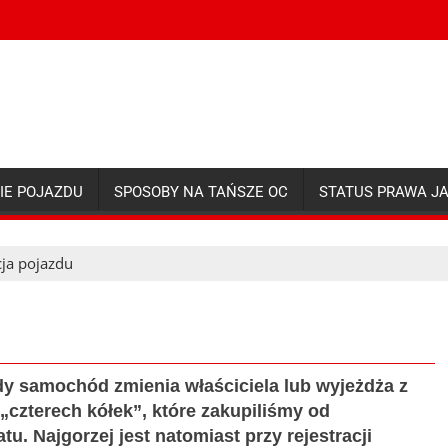
IE POJAZDU
SPOSOBY NA TAŃSZE OC
STATUS PRAWA J
cja pojazdu
gdy samochód zmienia właściciela lub wyjeżdża z
i „czterech kółek”, które zakupiliśmy od
. Najgorzej jest natomiast przy rejestracji