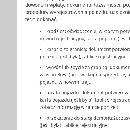
dowodem wpłaty, dokumentu tożsamości, poz
procedury wyrejestrowania pojazdu, uzależn
tego dokonać.
kradzież: oświadczenie, w którym potw
dowód rejestracyjny; karta pojazdu (jeśli 
kasacja za granicą: dokument potwierd
pojazdu (jeśli była); tablice rejestracyjne
wywóz lub zbycie za granicą: dokume
właścicielowi (umowa kupna-sprzedaży, 
pojazdu w nowym kraju
utrata pojazdu: dokument potwierdzają
karta pojazdu (jeśli była); tablice rejest
zobacz informację w ramce poniżej)
przekazanie do stacji demontażu: zaśw
(jeśli była); tablice rejestracyjne