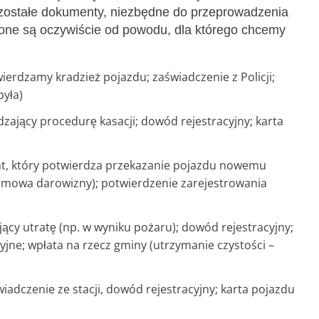
ostałe dokumenty, niezbędne do przeprowadzenia
ione są oczywiście od powodu, dla którego chcemy
ierdzamy kradzież pojazdu; zaświadczenie z Policji;
była)
zający procedurę kasacji; dowód rejestracyjny; karta
nt, który potwierdza przekazanie pojazdu nowemu
umowa darowizny); potwierdzenie zarejestrowania
cy utratę (np. w wyniku pożaru); dowód rejestracyjny;
racyjne; wpłata na rzecz gminy (utrzymanie czystości –
iadczenie ze stacji, dowód rejestracyjny; karta pojazdu