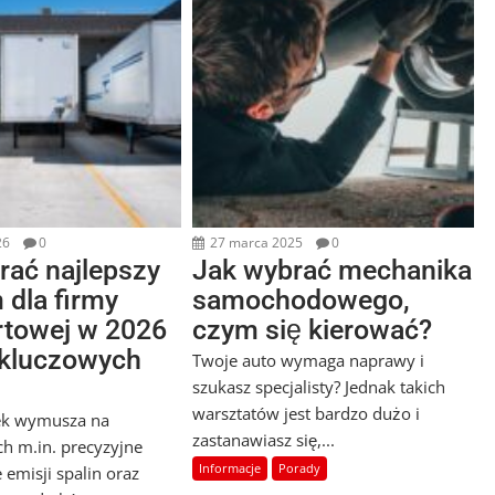
26
0
27 marca 2025
0
rać najlepszy
Jak wybrać mechanika
 dla firmy
samochodowego,
rtowej w 2026
czym się kierować?
 kluczowych
Twoje auto wymaga naprawy i
szukasz specjalisty? Jednak takich
warsztatów jest bardzo dużo i
ek wymusza na
zastanawiasz się,...
h m.in. precyzyjne
Informacje
Porady
 emisji spalin oraz