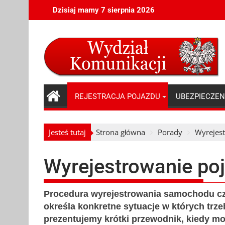
Skip
Dzisiaj mamy 7 sierpnia 2026
to
content
REJESTRACJA POJAZDU
UBEZPIECZEN
Jesteś tutaj
Strona główna
Porady
Wyrejes
Wyrejestrowanie po
Procedura wyrejestrowania samochodu c
określa konkretne sytuacje w których trz
prezentujemy krótki przewodnik, kiedy moż