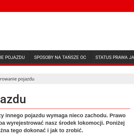
IE POJAZDU
SPOSOBY NA TAŃSZE OC
STATUS PRAWA J
trowanie pojazdu
jazdu
zy innego pojazdu wymaga nieco zachodu. Prawo
eba wyrejestrować nasz środek lokomocji. Poniżej
na tego dokonać i jak to zrobić.