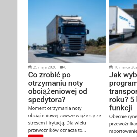
25 maja 2026
0
10 marca 20
Co zrobić po
Jak wyb
otrzymaniu noty
program
obciążeniowej od
transpo
spedytora?
roku? 5
funkcji
Moment otrzymania noty
obciążeniowej zawsze wiąże się ze
Obecnie ryn
stresem i irytacją. Dla wielu
przewoźnikac
przewoźników oznacza to...
raportowanie