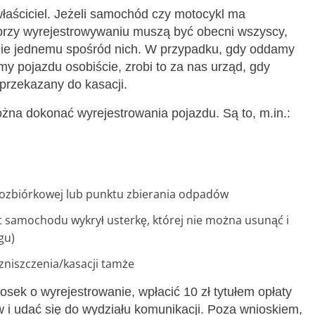
łaściciel. Jeżeli samochód czy motocykl ma
), przy wyrejestrowywaniu muszą być obecni wszyscy,
mie jednemu spośród nich. W przypadku, gdy oddamy
my pojazdu osobiście, zrobi to za nas urząd, gdy
przekazany do kasacji.
ożna dokonać wyrejestrowania pojazdu. Są to, m.in.:
ozbiórkowej lub punktu zbierania odpadów
t samochodu wykrył usterkę, której nie można usunąć i
gu)
zniszczenia/kasacji tamże
sek o wyrejestrowanie, wpłacić 10 zł tytułem opłaty
i udać się do wydziału komunikacji. Poza wnioskiem,