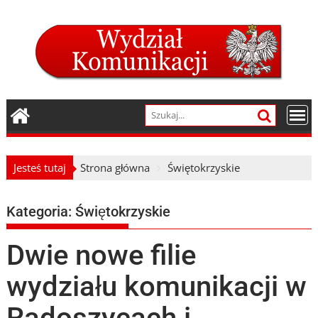
Skip
to
content
Jesteś tutaj
Strona główna
Świętokrzyskie
Kategoria:
Świętokrzyskie
Dwie nowe filie
wydziału komunikacji w
Radoszycach i