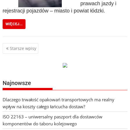
prawach jazdy i
rejestracji pojazdów – miasto i powiat łódzki.
WIĘCEJ...
Nawigacja
Starsze wpisy
po
wpisach
Najnowsze
Dlaczego trwałość opakowań transportowych ma realny
wpływ na koszty całego łańcucha dostaw?
ISO 22163 – uniwersalny paszport dla dostawców
komponentów do taboru kolejowego