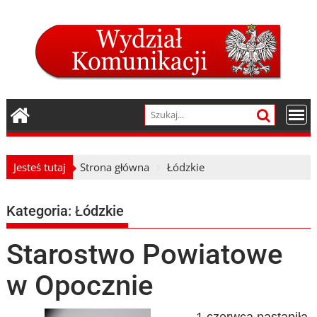
Skip
to
content
Jesteś tutaj
Strona główna
Łódzkie
Kategoria:
Łódzkie
Starostwo Powiatowe
w Opocznie