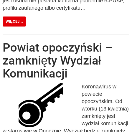
jeśli osoba nie posiada konta na platformie e-PUAP,
profilu zaufanego albo certyfikatu…
WIĘCEJ...
Powiat opoczyński –
zamknięty Wydział
Komunikacji
Koronawirus w
powiecie
opoczyńskim. Od
wtorku (13 kwietnia)
zamknięty jest
wydział komunikacji
w starostwie w Opocznie. Wydział będzie zamknięty