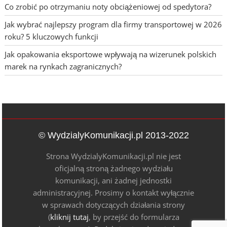
Co zrobić po otrzymaniu noty obciążeniowej od spedytora?
Jak wybrać najlepszy program dla firmy transportowej w 2026
roku? 5 kluczowych funkcji
Jak opakowania eksportowe wpływają na wizerunek polskich
marek na rynkach zagranicznych?
© WydzialyKomunikacji.pl 2013-2022
Strona WydzialyKomunikacji.pl nie jest
oficjalną stroną żadnego wydziału
komunikacji, ani żadnej jednostki
administracyjnej. Prosimy o kontakt wyłącznie
w sprawach dotyczących działania strony
(
kliknij tutaj
, by przejść do formularza