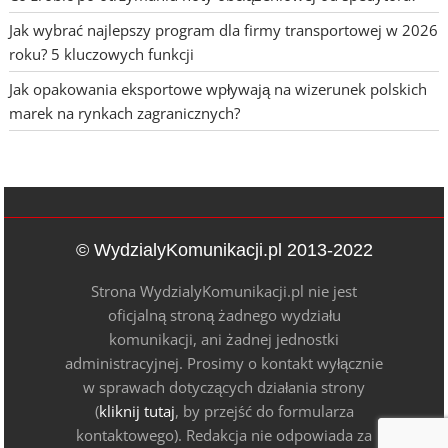
Jak wybrać najlepszy program dla firmy transportowej w 2026
roku? 5 kluczowych funkcji
Jak opakowania eksportowe wpływają na wizerunek polskich
marek na rynkach zagranicznych?
© WydzialyKomunikacji.pl 2013-2022
Strona WydzialyKomunikacji.pl nie jest
oficjalną stroną żadnego wydziału
komunikacji, ani żadnej jednostki
administracyjnej. Prosimy o kontakt wyłącznie
w sprawach dotyczących działania strony
(
kliknij tutaj
, by przejść do formularza
kontaktowego). Redakcja nie odpowiada za