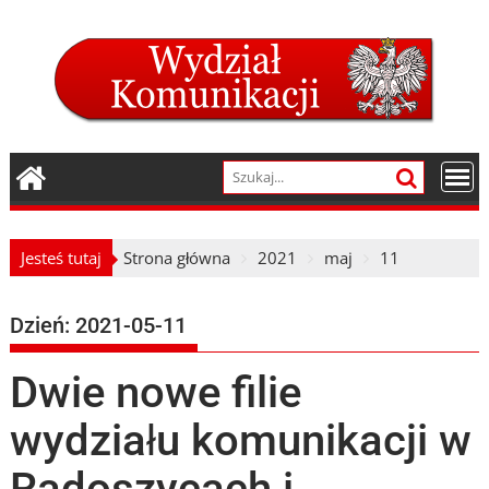
Skip
to
content
Jesteś tutaj
Strona główna
2021
maj
11
Dzień:
2021-05-11
Dwie nowe filie
wydziału komunikacji w
Radoszycach i