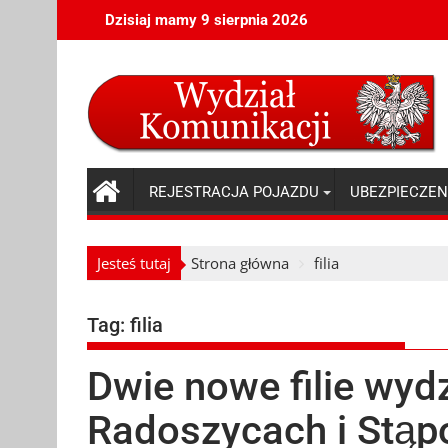
Skip
Dzisiaj mamy 9 sierpnia 2026
to
content
REJESTRACJA POJAZDU
UBEZPIECZEN
Jesteś tutaj
Strona główna
filia
Tag:
filia
Dwie nowe filie wyd
Radoszycach i Stąp