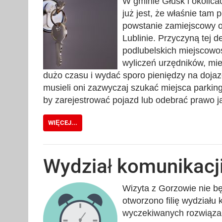
W gminie Głusk i okolic
już jest, że właśnie tam
powstanie zamiejscowy od
Lublinie. Przyczyną tej 
podlubelskich miejscowo
wyliczeń urzędników, mi
dużo czasu i wydać sporo pieniędzy na doja
musieli oni zazwyczaj szukać miejsca parking
by zarejestrować pojazd lub odebrać prawo 
WIĘCEJ...
Wydział komunikacji 
Wizyta z Gorzowie nie bę
otworzono filię wydziału 
wyczekiwanych rozwiąza