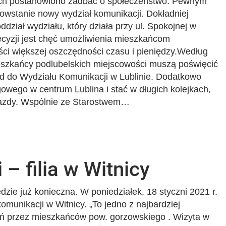
ach postanowiono zadbać o społeczeństwo. Pewnym
 powstanie nowy wydział komunikacji. Dokładniej
dział wydziału, który działa przy ul. Spokojnej w
decyzji jest chęć umożliwienia mieszkańcom
ści większej oszczędności czasu i pieniędzy.Według
eszkańcy podlubelskich miejscowości muszą poświęcić
zd do Wydziału Komunikacji w Lublinie. Dodatkowo
owego w centrum Lublina i stać w długich kolejkach,
jazdy. Wspólnie ze Starostwem…
– filia w Witnicy
dzie już konieczna. W poniedziałek, 18 styczni 2021 r.
komunikacji w Witnicy. „To jedno z najbardziej
ń przez mieszkańców pow. gorzowskiego . Wizyta w