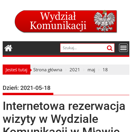
Skip
to
content
Jesteś tutaj
Strona główna
2021
maj
18
Dzień:
2021-05-18
Internetowa rezerwacja
wizyty w Wydziale
Komunikacji w Mławie