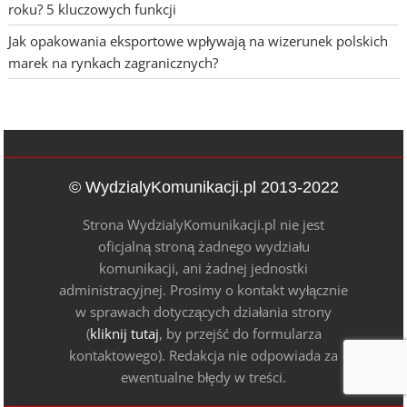
roku? 5 kluczowych funkcji
Jak opakowania eksportowe wpływają na wizerunek polskich
marek na rynkach zagranicznych?
© WydzialyKomunikacji.pl 2013-2022
Strona WydzialyKomunikacji.pl nie jest
oficjalną stroną żadnego wydziału
komunikacji, ani żadnej jednostki
administracyjnej. Prosimy o kontakt wyłącznie
w sprawach dotyczących działania strony
(
kliknij tutaj
, by przejść do formularza
kontaktowego). Redakcja nie odpowiada za
ewentualne błędy w treści.