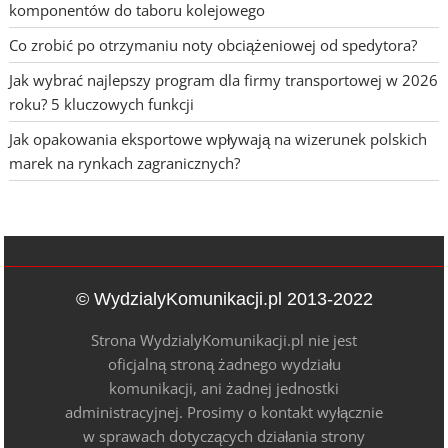
komponentów do taboru kolejowego
Co zrobić po otrzymaniu noty obciążeniowej od spedytora?
Jak wybrać najlepszy program dla firmy transportowej w 2026
roku? 5 kluczowych funkcji
Jak opakowania eksportowe wpływają na wizerunek polskich
marek na rynkach zagranicznych?
© WydzialyKomunikacji.pl 2013-2022
Strona WydzialyKomunikacji.pl nie jest
oficjalną stroną żadnego wydziału
komunikacji, ani żadnej jednostki
administracyjnej. Prosimy o kontakt wyłącznie
w sprawach dotyczących działania strony