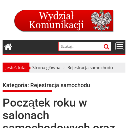
Skip
to
content
Jesteś tutaj
Strona główna
Rejestracja samochodu
Kategoria:
Rejestracja samochodu
Początek roku w
salonach
samochodowych oraz