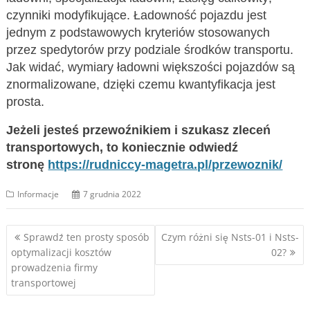
czynniki modyfikujące. Ładowność pojazdu jest
jednym z podstawowych kryteriów stosowanych
przez spedytorów przy podziale środków transportu.
Jak widać, wymiary ładowni większości pojazdów są
znormalizowane, dzięki czemu kwantyfikacja jest
prosta.
Jeżeli jesteś przewoźnikiem i szukasz zleceń
transportowych, to koniecznie odwiedź
stronę
https://rudniccy-magetra.pl/przewoznik/
Informacje
7 grudnia 2022
Nawigacja
Sprawdź ten prosty sposób
Czym różni się Nsts-01 i Nsts-
optymalizacji kosztów
02?
wpisu
prowadzenia firmy
transportowej