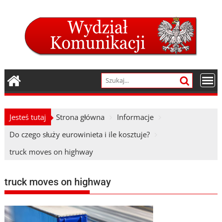
Skip
to
content
Jesteś tutaj
Strona główna
Informacje
Do czego służy eurowinieta i ile kosztuje?
truck moves on highway
truck moves on highway