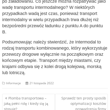
po załadowaniu. Co jeszcze można rozpatrywać jako
wadę transportu intermodalnego? W niektórych
przypadkach wadą jest czas, ponieważ transport
intermodalny w wielu przypadkach trwa dłużej niż
bezpośredni przewóz ładunku z punktu A do punktu
B.
Podsumowując należy stwierdzić, że Intermodal to
rodzaj transportu kombinowanego, który wykorzystuje
przewozy drogowe wyłącznie na początkowym oraz
końcowym etapie. Transport między miastami, czy
krajami odbywa się z kolei drogą kolejową, morską
lub lotniczą.
Informacje
21 listopada 2022
Nawigacja
Plomba transportowa –
Sprawdź ten prosty sposób
jaką pełni rolę i kiedy się ją
optymalizacji kosztów
wpisu
stosuje?
prowadzenia firmy