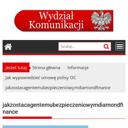
Skip
to
content
Jesteś tutaj
Strona główna
Informacje
Jak wypowiedzieć umowę polisy OC
jakzostacagentemubezpieczeniowymdiamondfinance
jakzostacagentemubezpieczeniowymdiamondfi
nance