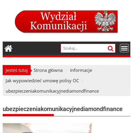
Skip
to
content
Jesteś tutaj
Strona główna
Informacje
Jak wypowiedzieć umowę polisy OC
ubezpieczeniakomunikacyjnediamondfinance
ubezpieczeniakomunikacyjnediamondfinance