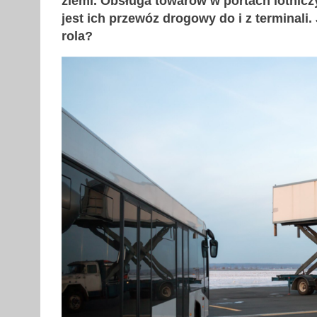
ziemi. Obsługa towarów w portach lotnicz
jest ich przewóz drogowy do i z terminali.
rola?