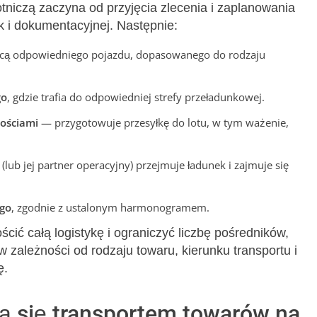
otniczą zaczyna od przyjęcia zlecenia i zaplanowania
ak i dokumentacyjnej. Następnie:
ą odpowiedniego pojazdu, dopasowanego do rodzaju
go
, gdzie trafia do odpowiedniej strefy przeładunkowej.
nościami
— przygotowuje przesyłkę do lotu, w tym ważenie,
 (lub jej partner operacyjny) przejmuje ładunek i zajmuje się
ego
, zgodnie z ustalonym harmonogramem.
cić całą logistykę i ograniczyć liczbę pośredników,
 zależności od rodzaju towaru, kierunku transportu i
ę.
ją się transportem towarów na