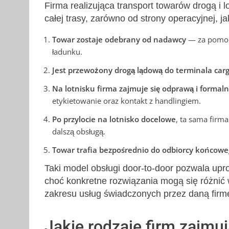
Firma realizująca transport towarów drogą i l
całej trasy, zarówno od strony operacyjnej, j
Towar zostaje odebrany od nadawcy
— za pomoc
ładunku.
Jest przewożony drogą lądową do terminala car
Na lotnisku firma zajmuje się odprawą i formal
etykietowanie oraz kontakt z handlingiem.
Po przylocie na lotnisko docelowe
, ta sama firma
dalszą obsługą.
Towar trafia bezpośrednio do odbiorcy końcow
Taki model obsługi door-to-door pozwala uproś
choć konkretne rozwiązania mogą się różnić w
zakresu usług świadczonych przez daną firm
Jakie rodzaje firm zajmu