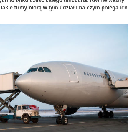
ych to tylko część całego łańcucha, równie ważny
 Jakie firmy biorą w tym udział i na czym polega ich