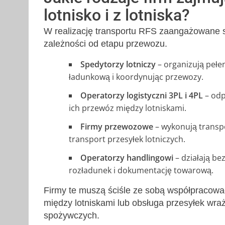
lotnisko i z lotniska?
W realizację transportu RFS zaangażowane są 
zależności od etapu przewozu.
Spedytorzy lotniczy
– organizują pełe
ładunkową i koordynując przewozy.
Operatorzy logistyczni 3PL i 4PL
– odp
ich przewóz między lotniskami.
Firmy przewozowe
– wykonują transpo
transport przesyłek lotniczych.
Operatorzy handlingowi
– działają be
rozładunek i dokumentację towarową.
Firmy te muszą ściśle ze sobą współpracowa
między lotniskami lub obsługa przesyłek wraż
spożywczych.