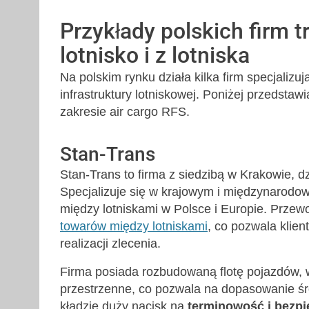
Przykłady polskich firm 
lotnisko i z lotniska
Na polskim rynku działa kilka firm specjaliz
infrastruktury lotniskowej. Poniżej przedstaw
zakresie air cargo RFS.
Stan-Trans
Stan-Trans to firma z siedzibą w Krakowie, d
Specjalizuje się w krajowym i międzynarod
między lotniskami w Polsce i Europie. Przew
towarów między lotniskami
, co pozwala klien
realizacji zlecenia.
Firma posiada rozbudowaną flotę pojazdów,
przestrzenne, co pozwala na dopasowanie śro
kładzie duży nacisk na
terminowość i bezp