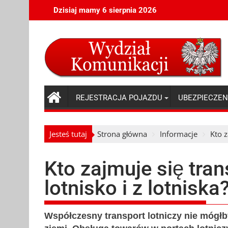
Skip
Dzisiaj mamy 6 sierpnia 2026
to
content
REJESTRACJA POJAZDU
UBEZPIECZEN
Jesteś tutaj
Strona główna
Informacje
Kto z
Kto zajmuje się tra
lotnisko i z lotniska
Współczesny transport lotniczy nie mógł