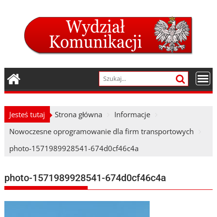
Skip
to
content
Jesteś tutaj
Strona główna
Informacje
Nowoczesne oprogramowanie dla firm transportowych
photo-1571989928541-674d0cf46c4a
photo-1571989928541-674d0cf46c4a