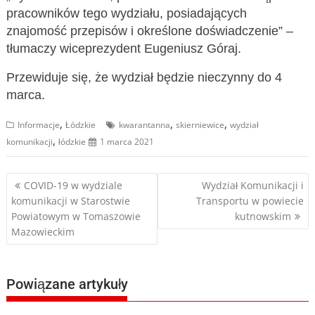
pracowników tego wydziału, posiadających
znajomość przepisów i określone doświadczenie” –
tłumaczy wiceprezydent Eugeniusz Góraj.
Przewiduje się, że wydział będzie nieczynny do 4
marca.
,
,
,
Informacje
Łódzkie
kwarantanna
skierniewice
wydział
,
komunikacji
łódzkie
1 marca 2021
Nawigacja
COVID-19 w wydziale
Wydział Komunikacji i
komunikacji w Starostwie
Transportu w powiecie
wpisu
Powiatowym w Tomaszowie
kutnowskim
Mazowieckim
Powiązane artykuły