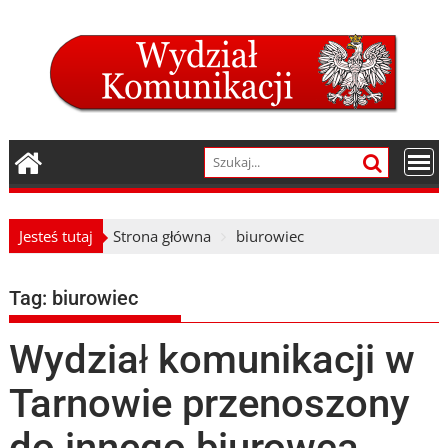
Skip
to
content
Jesteś tutaj
Strona główna
biurowiec
Tag:
biurowiec
Wydział komunikacji w
Tarnowie przenoszony
do innego biurowca