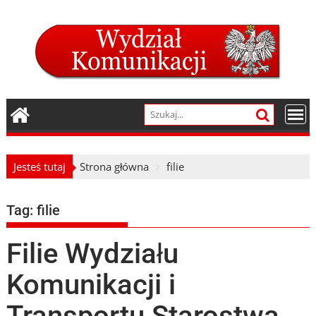
Skip
to
content
Jesteś tutaj
Strona główna
filie
Tag:
filie
Filie Wydziału
Komunikacji i
Transportu Starostwa