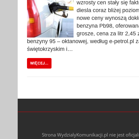
wzrosty cen stały się fa
diesla coraz bliżej poziom
nowe ceny wynoszą dokład
benzyna Pb98, oferowana
grosze, cena za litr 2,45 
benzyny 95 – oktanowej, według e-petrol.pl 
świętokrzyskim i…
WIĘCEJ...
Strona WydzialyKomunikacji.pl nie jest oficj