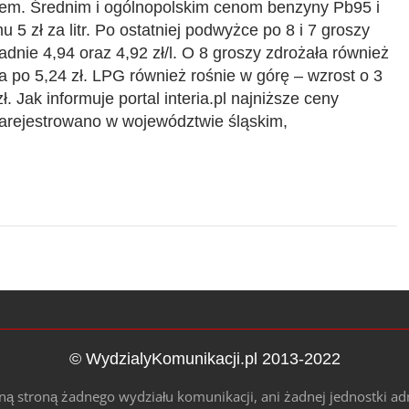
ktem. Średnim i ogólnopolskim cenom benzyny Pb95 i
u 5 zł za litr. Po ostatniej podwyżce po 8 i 7 groszy
nie 4,94 oraz 4,92 zł/l. O 8 groszy zdrożała również
 po 5,24 zł. LPG również rośnie w górę – wzrost o 3
zł. Jak informuje portal interia.pl najniższe ceny
zarejestrowano w województwie śląskim,
© WydzialyKomunikacji.pl 2013-2022
alną stroną żadnego wydziału komunikacji, ani żadnej jednostki ad