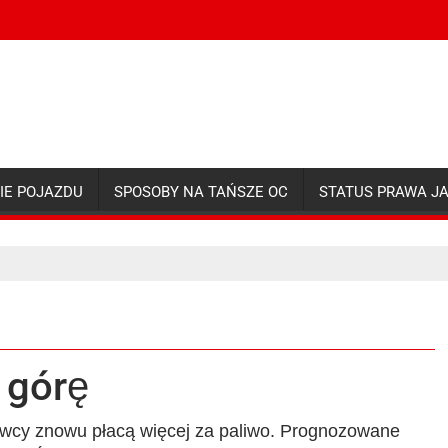
IE POJAZDU
SPOSOBY NA TAŃSZE OC
STATUS PRAWA J
 górę
wcy znowu płacą więcej za paliwo. Prognozowane