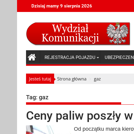
Skip
Dzisiaj mamy 9 sierpnia 2026
to
content
REJESTRACJA POJAZDU
UBEZPIECZEN
Jesteś tutaj
Strona główna
gaz
Tag:
gaz
Ceny paliw poszły w
Od początku marca kiero