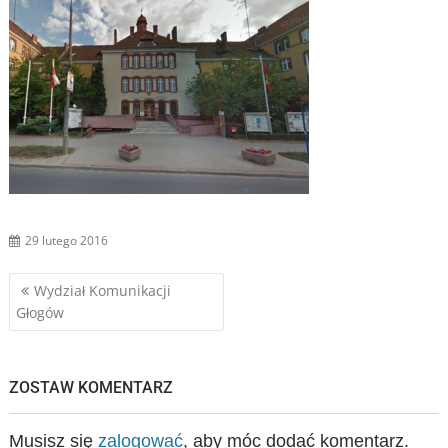
29 lutego 2016
Nawigacja
Wydział Komunikacji
Głogów
wpisu
ZOSTAW KOMENTARZ
Musisz się
zalogować
, aby móc dodać komentarz.