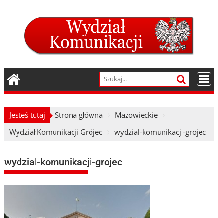
Skip
to
content
Jesteś tutaj
Strona główna
Mazowieckie
Wydział Komunikacji Grójec
wydzial-komunikacji-grojec
wydzial-komunikacji-grojec