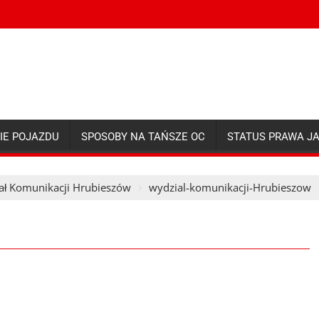
IE POJAZDU
SPOSOBY NA TAŃSZE OC
STATUS PRAWA J
ał Komunikacji Hrubieszów
wydzial-komunikacji-Hrubieszow