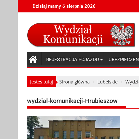
Skip
Dzisiaj mamy 6 sierpnia 2026
to
content
REJESTRACJA POJAZDU
UBEZPIECZEN
Jesteś tutaj
Strona główna
Lubelskie
Wydzi
wydzial-komunikacji-Hrubieszow