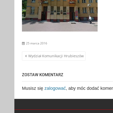
25 marca 2016
Nawigacja
Wydział Komunikacji Hrubieszów
wpisu
ZOSTAW KOMENTARZ
Musisz się
zalogować
, aby móc dodać komen