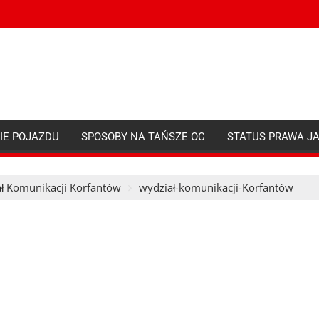
IE POJAZDU
SPOSOBY NA TAŃSZE OC
STATUS PRAWA J
ł Komunikacji Korfantów
wydział-komunikacji-Korfantów