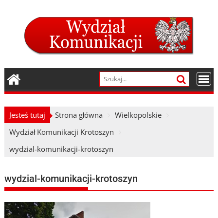
Skip
to
content
Jesteś tutaj
Strona główna
Wielkopolskie
Wydział Komunikacji Krotoszyn
wydzial-komunikacji-krotoszyn
wydzial-komunikacji-krotoszyn