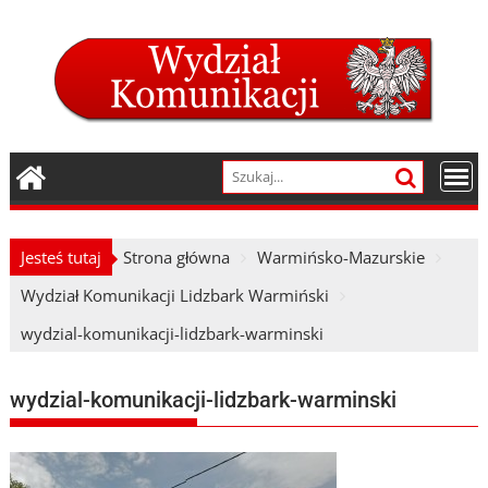
Skip
to
content
Jesteś tutaj
Strona główna
Warmińsko-Mazurskie
Wydział Komunikacji Lidzbark Warmiński
wydzial-komunikacji-lidzbark-warminski
wydzial-komunikacji-lidzbark-warminski