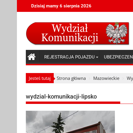
Skip
Dzisiaj mamy 6 sierpnia 2026
to
content
REJESTRACJA POJAZDU
UBEZPIECZEN
Jesteś tutaj
Strona główna
Mazowieckie
Wy
wydzial-komunikacji-lipsko