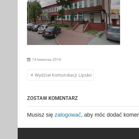
14 kwietnia 2016
Nawigacja
Wydział Komunikacji Lipsko
wpisu
ZOSTAW KOMENTARZ
Musisz się
zalogować
, aby móc dodać komen