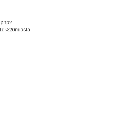
x.php?
1d%20miasta