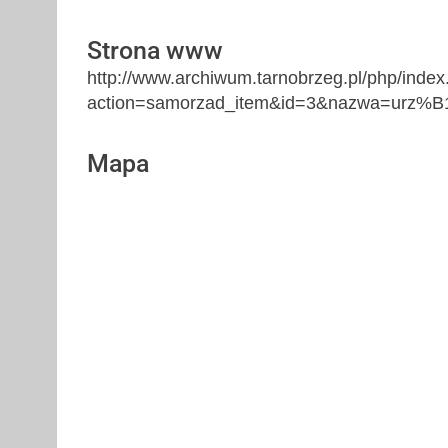
Strona www
http://www.archiwum.tarnobrzeg.pl/php/inde
action=samorzad_item&id=3&nazwa=urz%B
Mapa