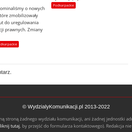
Podkarpackie
pominaliśmy o nowych
które zmobilizowały
ut do uregulowania
cji prawnych. Zmiany
dkarpackie
tarz.
© WydzialyKomunikacji.pl 2013-2022
alną stroną żadnego wydziału komunikacji, ani żadnej jednostki ad
liknij tutaj
, by przejść do formularza kontaktowego). Redakcja ni