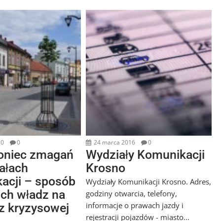
20
0
24 marca 2016
0
koniec zmagań
Wydziały Komunikacji
ałach
Krosno
acji – sposób
Wydziały Komunikacji Krosno. Adres,
ich władz na
godziny otwarcia, telefony,
informacje o prawach jazdy i
 z kryzysowej
rejestracji pojazdów - miasto...