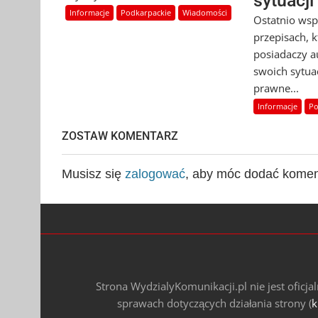
sytuacji
Informacje
Podkarpackie
Wiadomości
Ostatnio ws
przepisach, 
posiadaczy a
swoich sytua
prawne...
Informacje
Po
ZOSTAW KOMENTARZ
Musisz się
zalogować
, aby móc dodać komen
Strona WydzialyKomunikacji.pl nie jest oficj
sprawach dotyczących działania strony (
k