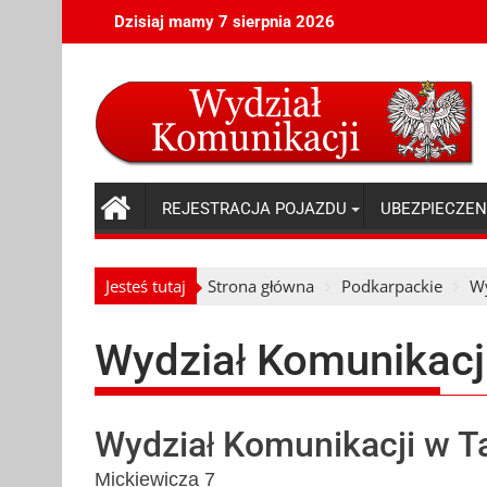
Skip
Dzisiaj mamy 7 sierpnia 2026
to
content
REJESTRACJA POJAZDU
UBEZPIECZEN
Jesteś tutaj
Strona główna
Podkarpackie
Wy
Wydział Komunikacj
Wydział Komunikacji w T
Mickiewicza 7