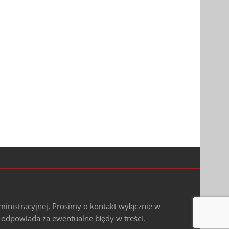
ministracyjnej. Prosimy o kontakt wyłącznie w
e odpowiada za ewentualne błędy w treści.