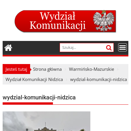
Skip
to
content
Jesteś tutaj
Strona główna
Warmińsko-Mazurskie
Wydział Komunikacji Nidzica
wydzial-komunikacji-nidzica
wydzial-komunikacji-nidzica